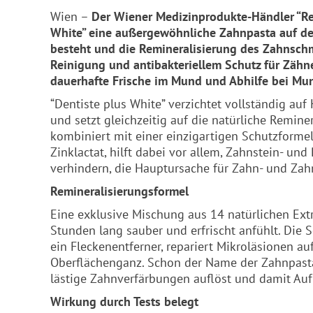
Wien –
Der Wiener Medizinprodukte-Händler “Re
White” eine außergewöhnliche Zahnpasta auf den
besteht und die Remineralisierung des Zahnschme
Reinigung und antibakteriellem Schutz für Zähn
dauerhafte Frische im Mund und Abhilfe bei M
“Dentiste plus White” verzichtet vollständig au
und setzt gleichzeitig auf die natürliche Remin
kombiniert mit einer einzigartigen Schutzformel
Zinklactat, hilft dabei vor allem, Zahnstein- u
verhindern, die Hauptursache für Zahn- und Zah
Remineralisierungsformel
Eine exklusive Mischung aus 14 natürlichen Ext
Stunden lang sauber und erfrischt anfühlt. Die 
ein Fleckenentferner, repariert Mikroläsionen a
Oberflächenganz. Schon der Name der Zahnpasta –
lästige Zahnverfärbungen auflöst und damit Auf
Wirkung durch Tests belegt