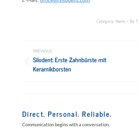
Category:
News
By
T
Post
navigation
PREVIOUS
Silodent: Erste Zahnbürste mit
Previous
Keramikborsten
post:
Direct. Personal. Reliable.
Communication begins with a conversation.