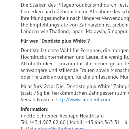
Die Stärken des Pflegeprodukts sind durch Tes
bemerken nach Gebrauch eine Abnahme des schl
ihre Mundgesundheit nach längerer Verwendung 
Die Empfehlungsrate von Zahnärzten ist siebenm
Ländern wie Thailand, Japan, Malaysia, Singapur
Für wen “Dentiste plus White”?
Dentiste ist erste Wahl für Personen, die morge
Hochdruckunternehmen und Leute, die wenig Ruhe
Alkoholtrinker – kurzum für alle, denen gesunde
schwangere und stillende Frauen sowie Mensch
oder Herzerkrankungen, für die umfassende Mun
Mehr fürs Geld: Die “Dentiste plus White” Zahnp
(statt 75g bei herkömmlichen Zahnpasten) zum u
Versandkosten.
http://www.
silodent
.com
Information:
nnette Schreiber, Reshape Healthcare
Tel. +43.1.907 62 60 | Mobil: +43.664.363 31 16
E-Mail:
office@
silodent
.com