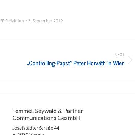
SP Redaktion
3. September 2019
NEXT
„Controlling-Papst“ Péter Horváth in Wien
Next
post:
Temmel, Seywald & Partner
Communications GesmbH
Josefstädter Straße 44
A-1080 Vienna