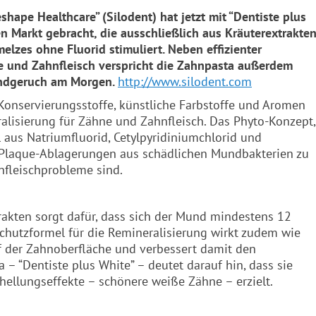
shape Healthcare” (
Silodent
) hat jetzt mit “Dentiste plus
 Markt gebracht, die ausschließlich aus Kräuterextrakte
lzes ohne Fluorid stimuliert. Neben effizienter
e und Zahnfleisch verspricht die Zahnpasta außerdem
undgeruch am Morgen.
http://www.
silodent
.com
f Konservierungsstoffe, künstliche Farbstoffe und Aromen
eralisierung für Zähne und Zahnfleisch. Das Phyto-Konzept,
 aus Natriumfluorid, Cetylpyridiniumchlorid und
nd Plaque-Ablagerungen aus schädlichen Mundbakterien zu
nfleischprobleme sind.
rakten sorgt dafür, dass sich der Mund mindestens 12
Schutzformel für die Remineralisierung wirkt zudem wie
uf der Zahnoberfläche und verbessert damit den
 “Dentiste plus White” – deutet darauf hin, dass sie
hellungseffekte – schönere weiße Zähne – erzielt.