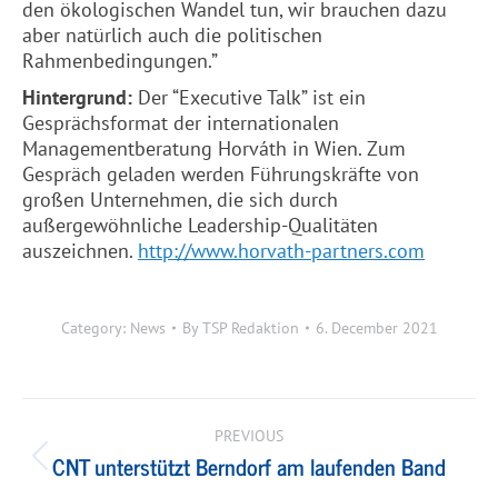
den ökologischen Wandel tun, wir brauchen dazu
aber natürlich auch die politischen
Rahmenbedingungen.”
Hintergrund:
Der “Executive Talk” ist ein
Gesprächsformat der internationalen
Managementberatung
Horváth
in Wien. Zum
Gespräch geladen werden Führungskräfte von
großen Unternehmen, die sich durch
außergewöhnliche Leadership-Qualitäten
auszeichnen.
http://www.
horvath
-partners.com
Category:
News
By
TSP Redaktion
6. December 2021
Post
navigation
PREVIOUS
CNT unterstützt Berndorf am laufenden Band
Previous
post: