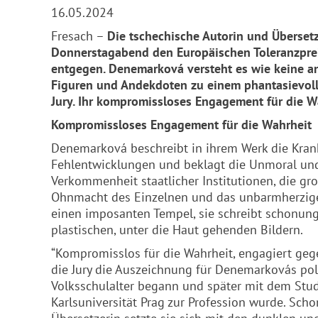
16.05.2024
Fresach –
Die tschechische Autorin und Überse
Donnerstagabend den Europäischen Toleranzprei
entgegen. Denemarková versteht es wie keine ande
Figuren und Andekdoten zu einem phantasievoll
Jury. Ihr kompromissloses Engagement für die Wa
Kompromissloses Engagement für die Wahrheit
Denemarková beschreibt in ihrem Werk die Krankh
Fehlentwicklungen und beklagt die Unmoral und
Verkommenheit staatlicher Institutionen, die gr
Ohnmacht des Einzelnen und das unbarmherzige 
einen imposanten Tempel, sie schreibt schonun
plastischen, unter die Haut gehenden Bildern.
“Kompromisslos für die Wahrheit, engagiert geg
die Jury die Auszeichnung für Denemarkovás poli
Volksschulalter begann und später mit dem Stu
Karlsuniversität Prag zur Profession wurde. Scho