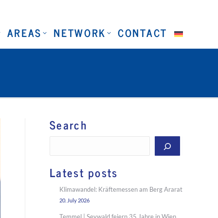
AREAS
NETWORK
CONTACT
Search
Search
Latest posts
Klimawandel: Kräftemessen am Berg Ararat
20. July 2026
Temmel | Seywald feiern 35 Jahre in Wien