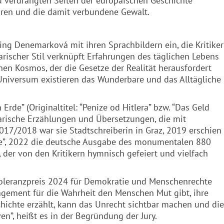
nd verdrängten Seiten der europäischen Geschichte
turen und die damit verbundene Gewalt.
ging Denemarková mit ihren Sprachbildern ein, die Kritiker
arischer Stil verknüpft Erfahrungen des täglichen Lebens
en Kosmos, der die Gesetze der Realität herausfordert
n Universum existieren das Wunderbare und das Alltägliche
Erde” (Originaltitel: “Penize od Hitlera” bzw. “Das Geld
tarische Erzählungen und Übersetzungen, die mit
17/2018 war sie Stadtschreiberin in Graz, 2019 erschien
ude”, 2022 die deutsche Ausgabe des monumentalen 880
 der von den Kritikern hymnisch gefeiert und vielfach
oleranzpreis 2024 für Demokratie und Menschenrechte
gagement für die Wahrheit den Menschen Mut gibt, ihre
hichte erzählt, kann das Unrecht sichtbar machen und die
en”, heißt es in der Begründung der Jury.