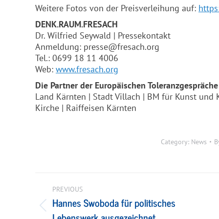
Weitere Fotos von der Preisverleihung auf:
https
DENK.RAUM.
FRESACH
Dr. Wilfried Seywald | Pressekontakt
Anmeldung: presse@
fresach
.org
Tel.: 0699 18 11 4006
Web:
www.
fresach
.org
Die Partner der Europäischen Toleranzgespräche
Land Kärnten | Stadt Villach | BM für Kunst und 
Kirche | Raiffeisen Kärnten
Category:
News
B
Post
navigation
PREVIOUS
Hannes Swoboda für politisches
Previous
Lebenswerk ausgezeichnet