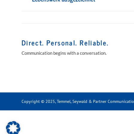
post:
Direct. Personal. Reliable.
Communication begins with a conversation.
Copyright © 2025, Temmel, Seywald & Partner Communicati