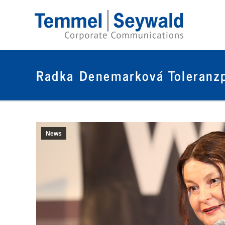
Radka Denemarková Toleranzp
News