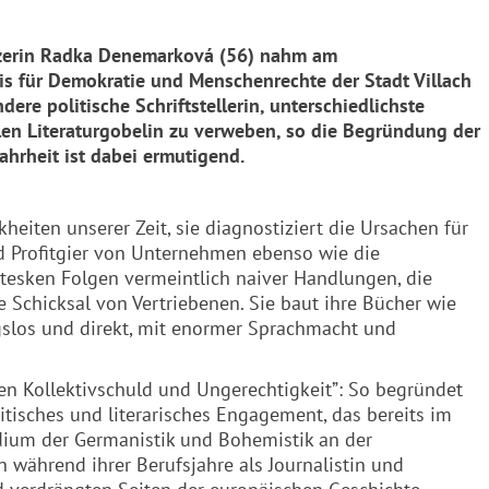
tzerin Radka Denemarková (56)
nahm am
s für Demokratie und Menschenrechte der Stadt Villach
re politische Schriftstellerin, unterschiedlichste
en Literaturgobelin zu verweben, so die Begründung der
hrheit ist dabei ermutigend.
eiten unserer Zeit, sie diagnostiziert die Ursachen für
 Profitgier von Unternehmen ebenso wie die
otesken Folgen vermeintlich naiver Handlungen, die
Schicksal von Vertriebenen. Sie baut ihre Bücher wie
gslos und direkt, mit enormer Sprachmacht und
en Kollektivschuld und Ungerechtigkeit”: So begründet
tisches und literarisches Engagement, das bereits im
dium der Germanistik und Bohemistik an der
n während ihrer Berufsjahre als Journalistin und