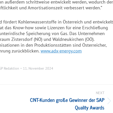
kann außerdem schrittweise entwickelt werden, wodurch der
tlichkeit und Amortisationszeit verbessert werden.”
d fördert Kohlenwasserstoffe in Österreich und entwickelt
at das Know-how sowie Lizenzen für eine Erschließung
unterirdische Speicherung von Gas. Das Unternehmen
ßraum Zistersdorf (NÖ) und Waldneukirchen (OÖ).
isationen in den Produktionsstätten sind Österreicher,
ahrung zurückblicken.
www.
adx
-energy.com
SP Redaktion
11. November 2024
NEXT
CNT-Kunden große Gewinner der SAP
Next
Quality Awards
post: