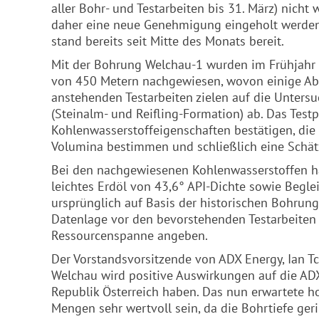
aller Bohr- und Testarbeiten bis 31. März) nicht
daher eine neue Genehmigung eingeholt werden, 
stand bereits seit Mitte des Monats bereit.
Mit der Bohrung Welchau-1 wurden im Frühjahr 
von 450 Metern nachgewiesen, wovon einige Absc
anstehenden Testarbeiten zielen auf die Unters
(Steinalm- und Reifling-Formation) ab. Das Testp
Kohlenwasserstoffeigenschaften bestätigen, die
Volumina bestimmen und schließlich eine Schä
Bei den nachgewiesenen Kohlenwasserstoffen ha
leichtes Erdöl von 43,6° API-Dichte sowie Beglei
ursprünglich auf Basis der historischen Bohru
Datenlage vor den bevorstehenden Testarbeite
Ressourcenspanne angeben.
Der Vorstandsvorsitzende von
ADX
Energy, Ian Tc
Welchau wird positive Auswirkungen auf die
AD
Republik Österreich haben. Das nun erwartete h
Mengen sehr wertvoll sein, da die Bohrtiefe ge