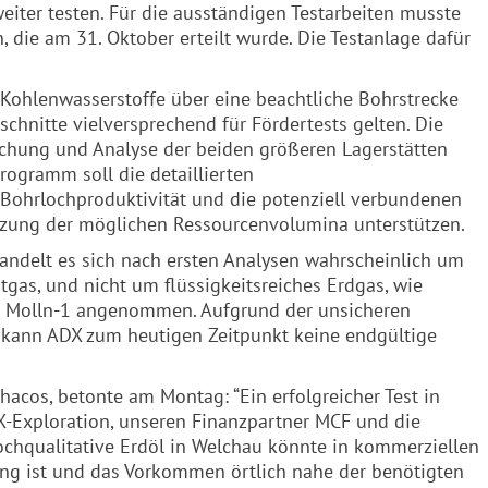
 weiter testen. Für die ausständigen Testarbeiten musste
die am 31. Oktober erteilt wurde. Die Testanlage dafür
Kohlenwasserstoffe über eine beachtliche Bohrstrecke
hnitte vielversprechend für Fördertests gelten. Die
uchung und Analyse der beiden größeren Lagerstätten
rogramm soll die detaillierten
 Bohrlochproduktivität und die potenziell verbundenen
tzung der möglichen Ressourcenvolumina unterstützen.
ndelt es sich nach ersten Analysen wahrscheinlich um
tgas, und nicht um flüssigkeitsreiches Erdgas, wie
ng Molln-1 angenommen. Aufgrund der unsicheren
n kann
ADX
zum heutigen Zeitpunkt keine endgültige
hacos, betonte am Montag: “Ein erfolgreicher Test in
X
-Exploration, unseren Finanzpartner MCF und die
ochqualitative Erdöl in Welchau könnte in kommerziellen
ring ist und das Vorkommen örtlich nahe der benötigten