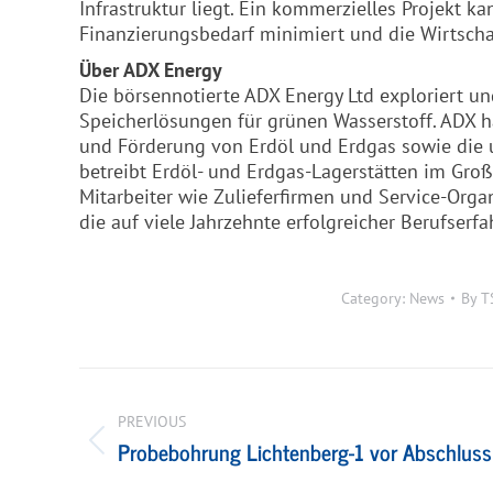
Infrastruktur liegt. Ein kommerzielles Projekt 
Finanzierungsbedarf minimiert und die Wirtschaf
Über
ADX
Energy
Die börsennotierte
ADX
Energy Ltd exploriert un
Speicherlösungen für grünen Wasserstoff.
ADX
h
und Förderung von Erdöl und Erdgas sowie die 
betreibt Erdöl- und Erdgas-Lagerstätten im Gro
Mitarbeiter wie Zulieferfirmen und Service-Organ
die auf viele Jahrzehnte erfolgreicher Berufserf
Category:
News
By
T
Post
navigation
PREVIOUS
Probebohrung Lichtenberg-1 vor Abschluss
Previous
post: