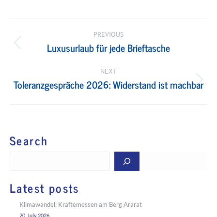
Post
navigation
PREVIOUS
Luxusurlaub für jede Brieftasche
Previous
post:
NEXT
Toleranzgespräche 2026: Widerstand ist machbar
Next
post:
Search
Search
Latest posts
Klimawandel: Kräftemessen am Berg Ararat
20. July 2026