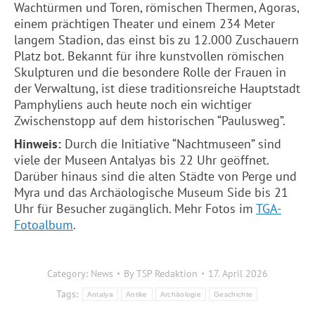
Wachtürmen und Toren, römischen Thermen, Agoras,
einem prächtigen Theater und einem 234 Meter
langem Stadion, das einst bis zu 12.000 Zuschauern
Platz bot. Bekannt für ihre kunstvollen römischen
Skulpturen und die besondere Rolle der Frauen in
der Verwaltung, ist diese traditionsreiche Hauptstadt
Pamphyliens auch heute noch ein wichtiger
Zwischenstopp auf dem historischen “Paulusweg”.
Hinweis:
Durch die Initiative “Nachtmuseen” sind
viele der Museen Antalyas bis 22 Uhr geöffnet.
Darüber hinaus sind die alten Städte von Perge und
Myra und das Archäologische Museum Side bis 21
Uhr für Besucher zugänglich. Mehr Fotos im
TGA-
Fotoalbum
.
Category:
News
By
TSP Redaktion
17. April 2026
Tags:
Antalya
Antike
Archäologie
Geschichte