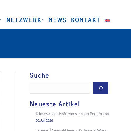
NETZWERK
NEWS
KONTAKT
Suche
Suchen
Neueste Artikel
Klimawandel: Kräftemessen am Berg Ararat
20. Juli 2026
Temmel | Seywald feiern 35 Jahre in Wien