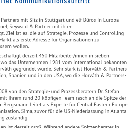
itet Kommunikationsauftritt
rtners mit Sitz in Stuttgart und elf Büros in Europa
mel, Seywald & Partner mit ihren
Ziel ist es, die auf Strategie, Prozesse und Controlling
Markt als erste Adresse für Organisationen zu
essern wollen.
chäftigt derzeit 450 Mitarbeiter/innen in sieben
nd, wo das Unternehmen 1981 vom international bekannten
r Horváth gegründet wurde. Sehr stark ist Horváth & Partners
nien, Spanien und in den USA, wo die Horváth & Partners-
2008 von den Strategie- und Prozessberatern Dr. Stefan
mit ihrem rund 20-köpfigen Team rasch an die Spitze der
 Bergsmann leitet als Experte für Central Eastern Europe
sation. Sima, zuvor für die US-Niederlassung in Atlanta
ing zuständig.
en ist derzeit groß. Während andere Spitzenberater in