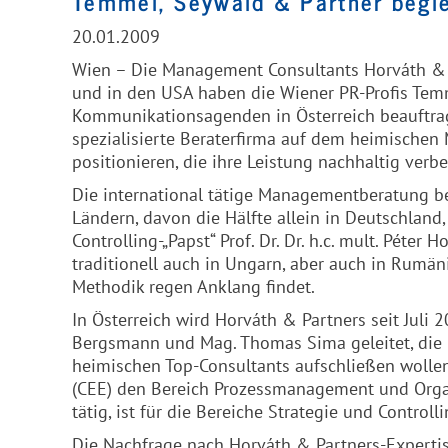
Temmel, Seywald & Partner begle
20.01.2009
Wien – Die Management Consultants Horváth & Pa
und in den USA haben die Wiener PR-Profis Tem
Kommunikationsagenden in Österreich beauftragt. 
spezialisierte Beraterfirma auf dem heimischen 
positionieren, die ihre Leistung nachhaltig verb
Die international tätige Managementberatung bes
Ländern, davon die Hälfte allein in Deutschla
Controlling-„Papst“ Prof. Dr. Dr. h.c. mult. Péte
traditionell auch in Ungarn, aber auch in Rumä
Methodik regen Anklang findet.
In Österreich wird Horváth & Partners seit Juli 
Bergsmann und Mag. Thomas Sima geleitet, die 
heimischen Top-Consultants aufschließen wollen.
(CEE) den Bereich Prozessmanagement und Organi
tätig, ist für die Bereiche Strategie und Controll
Die Nachfrage nach Horváth & Partners-Expertis