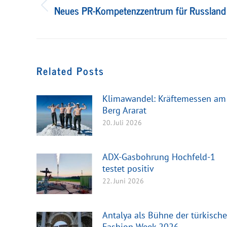
Neues PR-Kompetenzzentrum für Russland
Vorheriger
Beitrag:
Related Posts
Klimawandel: Kräftemessen am
Berg Ararat
20. Juli 2026
ADX-Gasbohrung Hochfeld-1
testet positiv
22. Juni 2026
Antalya als Bühne der türkisch
Fashion Week 2026