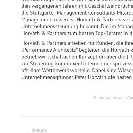
den vergangenen Jahren mit Geschäftseinbrüche
die Stuttgarter Management Consultants Mitarbe
Managementkreisen ist Horváth & Partners vor a
Unternehmenssteuerung bekannt. Die im Manage
Horváth & Partners zum besten Top-Berater in der
Horváth & Partners arbeiten für Kunden, die ihr
„Performance Architects“ begleiten die Horváth
betriebswirtschaftlichen Konzeption über die (I
zur Steuerung komplexer Unternehmensprozess
oft klare Wettbewerbsvorteile. Dabei sind Wisse
Unternehmensgründer Péter Horváth die besten I
Category:
News
Vo
Kommentarnavigation
ZURÜCK