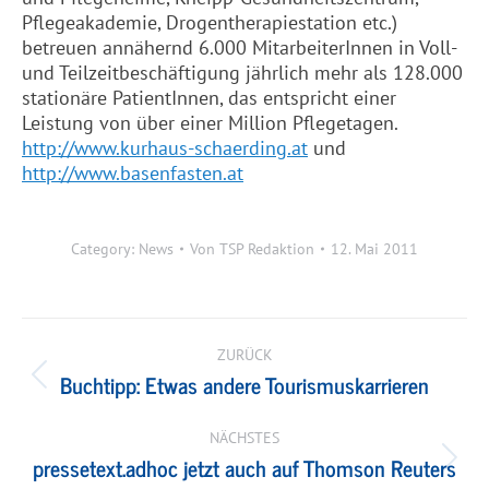
Pflegeakademie, Drogentherapiestation etc.)
betreuen annähernd 6.000 MitarbeiterInnen in Voll-
und Teilzeitbeschäftigung jährlich mehr als 128.000
stationäre PatientInnen, das entspricht einer
Leistung von über einer Million Pflegetagen.
http://www.kurhaus-schaerding.at
und
http://www.basenfasten.at
Category:
News
Von
TSP Redaktion
12. Mai 2011
Kommentarnavigation
ZURÜCK
Buchtipp: Etwas andere Tourismuskarrieren
Vorheriger
Beitrag:
NÄCHSTES
pressetext.adhoc jetzt auch auf Thomson Reuters
Nächster