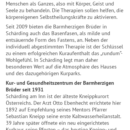
Menschen als Ganzes, also mit Körper, Geist und
Seele zu behandeln. Die Therapien sollen helfen, die
körpereigenen Selbstheilungskräfte zu aktivieren.
Seit 2009 bieten die
Barmherzigen
Brüder in
Schärding auch das Basenfasen, als milde und
entsäuernde Form des Fastens, an. Neben der
individuell abgestimmten Therapie ist der Schlüssel
zu einem erfolgreichen Kuraufenthalt das „rundum“-
Wohlgefühl. In Schärding legt man daher
besonderen Wert auf die Atmosphäre des Hauses
und des dazugehörigen Kurparks.
Kur- und Gesundheitszentrum der
Barmherzigen
Brüder seit 1931
Schärding am Inn ist der älteste Kneippkurort
Österreichs. Der Arzt Otto Ebenhecht errichtete hier
1892 auf Empfehlung seines Mentors Pfarrer
Sebastian Kneipp seine erste Kaltwasserheilanstalt.
39 Jahre später öffnete ein neu eingerichtetes
Kurhaus seine Pforten – das heutige Kneipp- und