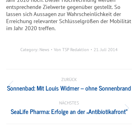
entsprechende Zielwerte gegenüber gestellt. So
lassen sich Aussagen zur Wahrscheinlichkeit der
Erreichung relevanter Schlüsselgrößen der Mobilität
im Jahr 2020 treffen.
Category:
News
Von
TSP Redaktion
21. Juli 2014
Kommentarnavigation
ZURÜCK
Sonnenbad: Mit Louis Widmer – ohne Sonnenbrand
Vorheriger
Beitrag:
NÄCHSTES
SeaLife Pharma: Erfolge an der „Antibiotikafront“
Nächster
Beitrag: