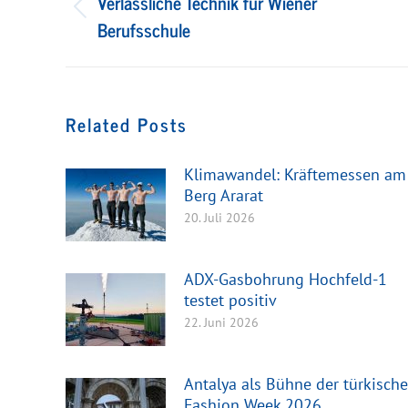
Verlässliche Technik für Wiener
Vorheriger
Berufsschule
Beitrag:
Related Posts
Klimawandel: Kräftemessen am
Berg Ararat
20. Juli 2026
ADX-Gasbohrung Hochfeld-1
testet positiv
22. Juni 2026
Antalya als Bühne der türkisch
Fashion Week 2026