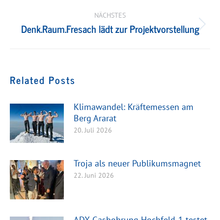
Beitrag:
NÄCHSTES
Denk.Raum.Fresach lädt zur Projektvorstellung
Nächster
Beitrag:
Related Posts
Klimawandel: Kräftemessen am
Berg Ararat
20. Juli 2026
Troja als neuer Publikumsmagnet
22. Juni 2026
ADX-Gasbohrung Hochfeld-1 testet