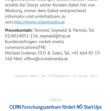
erzählt die Storys seiner Kunden dabei frei von
Werbung, immer dem Gebot entsprechend
informativ und unterhaltsam zu
sein.
http://www.rocketmedia.at
Pressekontakt:
Temmel, Seywald & Partner, Tel.
01/4024851-116, seywald@tsp.at
Kundenanfragen: rocket media
communications(TM)
Michael Grabner, CEO & Sales, Tel. +43 664 85 19
160 Mail: office@rocketmedia.at
Category:
News
Von
TSP Redaktion
12. Januar 2015
Kommentarnavigation
ZURÜCK
CERN Forschungszentrum fördert NÖ Start-Ups
Vorheriger