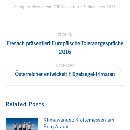
Category:
News
Von
TSP Redaktion
5. November 2015
Kommentarnavigation
ZURÜCK
Fresach präsentiert Europäische Toleranzgespräche
Vorheriger
2016
Beitrag:
NÄCHSTES
Österreicher entwickelt Flügelsegel-Trimaran
Nächster
Beitrag:
Related Posts
Klimawandel: Kräftemessen am
Berg Ararat