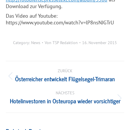
Download zur Verfügung.
Das Video auf Youtube:
https://www.youtube.com/watch?v=lP8nsNJGTrU
Category:
News
Von
TSP Redaktion
16. November 2015
Kommentarnavigation
ZURÜCK
Österreicher entwickelt Flügelsegel-Trimaran
Vorheriger
Beitrag:
NÄCHSTES
Hotelinvestoren in Osteuropa wieder vorsichtiger
Nächster
Beitrag: