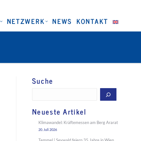
NETZWERK
NEWS
KONTAKT
Suche
Suchen
Neueste Artikel
Klimawandel: Kräftemessen am Berg Ararat
20. Juli 2026
Temmel | Seywald feiern 35 Jahre in Wien