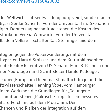
ssetext.com/news/20160420002
der Weltwirtschaftsentwicklung aufgezeigt, sondern auch
iyazi Serdar Sariciftci von der Universität Linz Szenarien
eigen. Donnerstag nachmittag stehen die Kosten des
orikerin Verena Winiwarter von der Universität
lb, dem Volkswirtschafter Karl Steininger und dem
rategien gegen die Völkerwanderung, mit dem
-Experten Harald Stoisser und dem Kulturphilosophen
imate Reality Referat von US-Senator Marc R. Pacheco und
r Neurologen und Schriftsteller Harald Kollegger.
nde über „Europa im Dilemma, Klimaflüchtlinge und die
aftswissenschafter Henning Vöpel vom Hamburger
 einem Workshop die Grundlagen für „Gelungene
hmittag stehen „Praktische Tipps für ein besseres
nhard Perchinig auf dem Programm. Der
 Chancen und Risiken der Integration auf dem