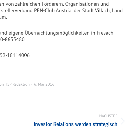
n von zahlreichen Förderern, Organisationen und
tstellerverband PEN-Club Austria, der Stadt Villach, Land
um.
 und eigene Übernachtungsmöglichkeiten in Fresach.
650-8635480
 0699-18114006
on
TSP Redaktion
6. Mai 2016
NÄCHSTES
&
Investor Relations werden strategisch
Nächster