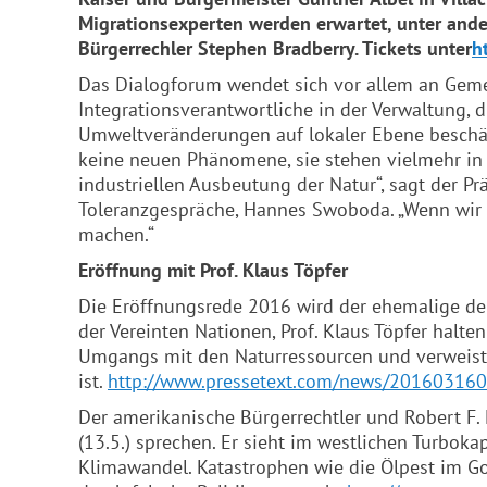
Migrationsexperten werden erwartet, unter ande
Bürgerrechler Stephen Bradberry.
Tickets unter
h
Das Dialogforum wendet sich vor allem an Gemei
Integrationsverantwortliche in der Verwaltung, 
Umweltveränderungen auf lokaler Ebene beschäf
keine neuen Phänomene, sie stehen vielmehr i
industriellen Ausbeutung der Natur“, sagt der P
Toleranzgespräche, Hannes Swoboda. „Wenn wir 
machen.“
Eröffnung mit Prof. Klaus Töpfer
Die Eröffnungsrede 2016 wird der ehemalige 
der Vereinten Nationen, Prof. Klaus Töpfer halten 
Umgangs mit den Naturressourcen und verweist d
ist.
http://www.pressetext.com/news/20160316
Der amerikanische Bürgerrechtler und Robert F.
(13.5.) sprechen. Er sieht im westlichen Turbok
Klimawandel. Katastrophen wie die Ölpest im Go