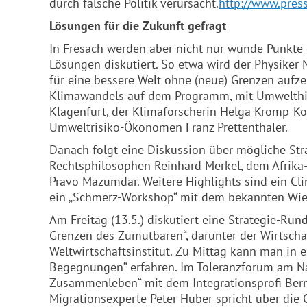
durch falsche Politik verursacht.
http://www.pre
Lösungen für die Zukunft gefragt
In Fresach werden aber nicht nur wunde Punkte 
Lösungen diskutiert. So etwa wird der Physiker N
für eine bessere Welt ohne (neue) Grenzen aufz
Klimawandels auf dem Programm, mit Umwelthist
Klagenfurt, der Klimaforscherin Helga Kromp-Ko
Umweltrisiko-Ökonomen Franz Prettenthaler.
Danach folgt eine Diskussion über mögliche St
Rechtsphilosophen Reinhard Merkel, dem Afrika
Pravo Mazumdar. Weitere Highlights sind ein Cl
ein „Schmerz-Workshop“ mit dem bekannten Wiene
Am Freitag (13.5.) diskutiert eine Strategie-Ru
Grenzen des Zumutbaren“, darunter der Wirtsch
Weltwirtschaftsinstitut. Zu Mittag kann man in
Begegnungen“ erfahren. Im Toleranzforum am Nac
Zusammenleben“ mit dem Integrationsprofi Ber
Migrationsexperte Peter Huber spricht über die