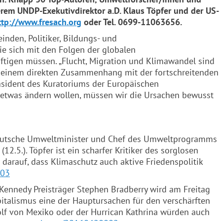
rem UNDP-Exekutivdirektor a.D. Klaus Töpfer und der US-
ttp://www.fresach.org
oder Tel. 0699-11063656.
nden, Politiker, Bildungs- und
die sich mit den Folgen der globalen
tigen müssen. „Flucht, Migration und Klimawandel sind
n einem direkten Zusammenhang mit der fortschreitenden
räsident des Kuratoriums der Europäischen
etwas ändern wollen, müssen wir die Ursachen bewusst
deutsche Umweltminister und Chef des Umweltprogramms
(12.5.). Töpfer ist ein scharfer Kritiker des sorglosen
arauf, dass Klimaschutz auch aktive Friedenspolitik
003
 Kennedy Preisträger Stephen Bradberry wird am Freitag
apitalismus eine der Hauptursachen für den verschärften
lf von Mexiko oder der Hurrican Kathrina würden auch