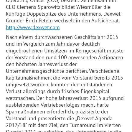
Operating Officer (COO) bestellt. Gemeinsam mit
CEO Clemens Sparowitz bildet Wiesmüller die
künftige Doppelspitze des Unternehmens. Dexwet-
Gründer Erich Peteln wechselt in den Aufsichtsrat.
http://www.dexwet.com
Nach einem durchwachsenen Geschäftsjahr 2015
und im Vergleich zum Jahr davor deutlich
eingebrochenen Umsätzen im Kerngeschäft musste
der Vorstand den rund 100 anwesenden Aktionären
den höchsten Jahresverlust der
Unternehmensgeschichte berichten. Verschiedene
Kapitalmaßnahmen, die vom Vorstand bereits 2015
umgesetzt wurden, konnten den entstandenen
Verlust allerdings durch frisches Eigenkapital
wettmachen. Der hohe Jahresverlust 2015 aufgrund
ausbleibenden Vertriebserfolges macht harte
Sparmaßnahmen erforderlich, präzisierte der
Vorstand und präsentierte die „Dexwet Agenda
2017/18“ mit dem Ziel, den Turnaround im vierten
Quartal 2016 zu schaffen, das Unternehmen in die