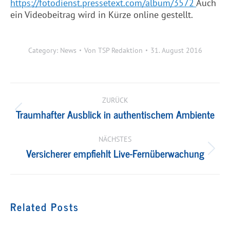
https://fotodienst.pressetext.com/album/3572
Auch
ein Videobeitrag wird in Kürze online gestellt.
Category:
News
Von
TSP Redaktion
31. August 2016
Kommentarnavigation
ZURÜCK
Traumhafter Ausblick in authentischem Ambiente
Vorheriger
Beitrag:
NÄCHSTES
Versicherer empfiehlt Live-Fernüberwachung
Nächster
Beitrag:
Related Posts