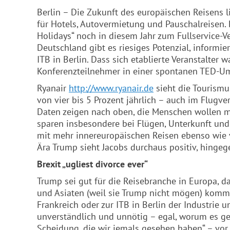
Berlin – Die Zukunft des europäischen Reisens l
für Hotels, Autovermietung und Pauschalreisen. Da
Holidays“ noch in diesem Jahr zum Fullservice-
Deutschland gibt es riesiges Potenzial, informi
ITB in Berlin. Dass sich etablierte Veranstalte
Konferenzteilnehmer in einer spontanen TED-Um
Ryanair
http://www.ryanair.de
sieht die Tourismu
von vier bis 5 Prozent jährlich – auch im Flugverk
Daten zeigen nach oben, die Menschen wollen me
sparen insbesondere bei Flügen, Unterkunft und
mit mehr innereuropäischen Reisen ebenso wie 
Ära Trump sieht Jacobs durchaus positiv, hingeg
Brexit „ugliest divorce ever“
Trump sei gut für die Reisebranche in Europa, 
und Asiaten (weil sie Trump nicht mögen) komm
Frankreich oder zur ITB in Berlin der Industrie 
unverständlich und unnötig – egal, worum es geh
Scheidung, die wir jemals gesehen haben“ – vor