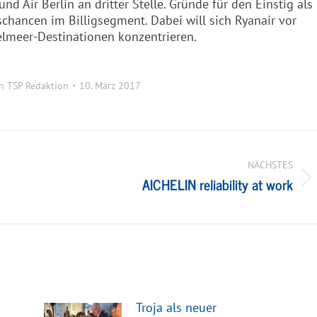
nd Air Berlin an dritter Stelle. Gründe für den Einstig als
hancen im Billigsegment. Dabei will sich Ryanair vor
elmeer-Destinationen konzentrieren.
on
TSP Redaktion
10. März 2017
NÄCHSTES
AICHELIN reliability at work
Nächster
Beitrag:
Troja als neuer