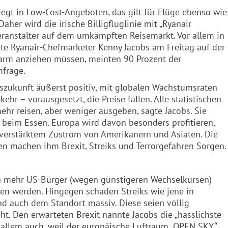
iegt in Low-Cost-Angeboten, das gilt für Flüge ebenso wie
her wird die irische Billigfluglinie mit „Ryanair
Veranstalter auf dem umkämpften Reisemarkt. Vor allem in
erte Ryanair-Chefmarketer Kenny Jacobs am Freitag auf der
r warm anziehen müssen, meinten 90 Prozent der
frage.
szukunft äußerst positiv, mit globalen Wachstumsraten
ehr – vorausgesetzt, die Preise fallen. Alle statistischen
hr reisen, aber weniger ausgeben, sagte Jacobs. Sie
 beim Essen. Europa wird davon besonders profitieren,
verstärktem Zustrom von Amerikanern und Asiaten. Die
en machen ihm Brexit, Streiks und Terrorgefahren Sorgen.
da mehr US-Bürger (wegen günstigeren Wechselkursen)
en werden. Hingegen schaden Streiks wie jene in
und auch dem Standort massiv. Diese seien völlig
t. Den erwarteten Brexit nannte Jacobs die „hässlichste
 allem auch, weil der europäische Luftraum „OPEN SKY“