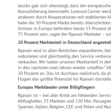
Jacobs gab sich überzeugt, dass der europäische
Konsolidierung bevorsteht. Lowcost-Carrier werd
anderem durch Kooperationen mit etablierten Airl
habe die 50-Prozent-Marke bereits überschritten,
Airlines in Europa befördern heute 55 Prozent d
75 Prozent sein, sagte der Ryanair-Marketer – u
20 Prozent Marktanteil in Deutschland angestre
Ryanair wird in allen Bereichen expandieren, bet
reduzieren und gleichzeitig den Service verbes
verkaufen. Wir haben unseren Marktanteil in de
in den nächsten zwei Jahren wieder schaffen.“ Al
20 Prozent an. Das ist durchaus realistisch, da 
Flügen das größte Potenzial für Ryanair darstell
Europas Marktleader unter Billigfliegern
Ryanair ist – bei aller Kritik am fehlenden Servic
Abflughäfen, 33 Märkten und 120 Mio. Passagieren 
Spanien, Italien, Belgien, CEE und Polen und Nu