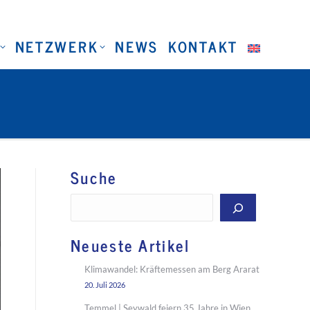
NETZWERK
NEWS
KONTAKT
Suche
Suchen
Neueste Artikel
Klimawandel: Kräftemessen am Berg Ararat
20. Juli 2026
Temmel | Seywald feiern 35 Jahre in Wien