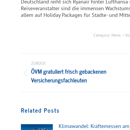
Deutschland reiht sich Ryanair hinter Lufthansa u
Reiseveranstalter sind die immensen Wachstumsc
allem auf Holiday Packages für Städte- und Mitt
Category:
News
V
Kommentarnavigation
ZURÜCK
ÖVM gratuliert frisch gebackenen
Vorheriger
Versicherungsfachleuten
Beitrag:
Related Posts
Klimawandel: Kräftemessen am