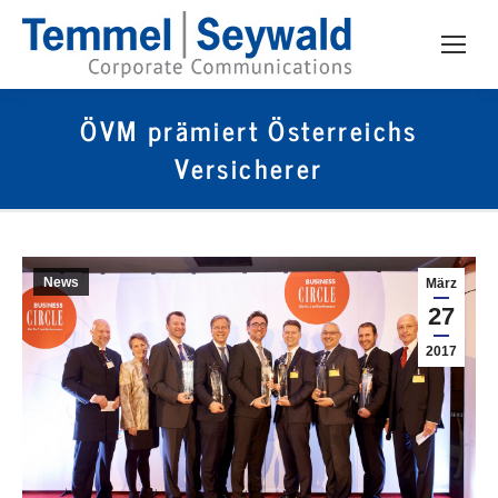
ÖVM prämiert Österreichs
Versicherer
News
März
27
2017