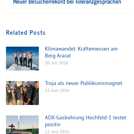
Neuer Besucherrekord bei Toleranzgesprächen
Nächster
Beitrag:
Related Posts
Klimawandel: Kräftemessen am
Berg Ararat
20. Juli 2026
Troja als neuer Publikumsmagnet
22. Juni 2026
ADX-Gasbohrung Hochfeld-1 testet
positiv
22. Juni 2026