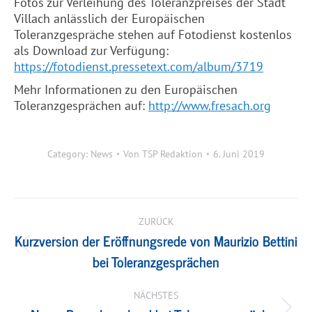
Fotos zur Verleihung des Toleranzpreises der Stadt
Villach anlässlich der Europäischen
Toleranzgespräche stehen auf Fotodienst kostenlos
als Download zur Verfügung:
https://fotodienst.pressetext.com/album/3719
Mehr Informationen zu den Europäischen
Toleranzgesprächen auf:
http://www.
fresach
.org
Category:
News
Von
TSP Redaktion
6. Juni 2019
Kommentarnavigation
ZURÜCK
Kurzversion der Eröffnungsrede von Maurizio Bettini
Vorheriger
bei Toleranzgesprächen
Beitrag:
NÄCHSTES