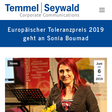
Europäischer Toleranzpreis 2019
geht an Sonia Boumad
News
Juni
6
2019