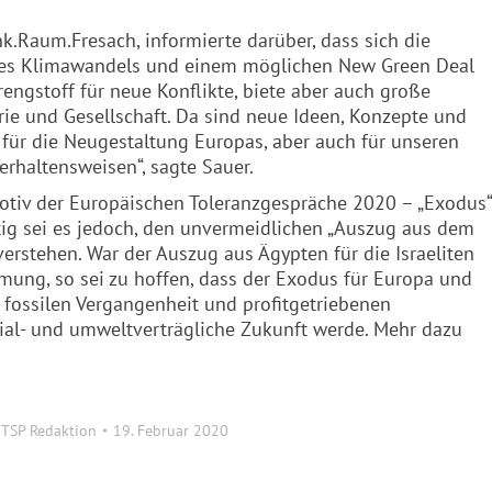
nk.Raum.
Fresach
, informierte darüber, dass sich die
des Klimawandels und einem möglichen New Green Deal
engstoff für neue Konflikte, biete aber auch große
ie und Gesellschaft. Da sind neue Ideen, Konzepte und
r für die Neugestaltung Europas, aber auch für unseren
rhaltensweisen“, sagte Sauer.
s Motiv der Europäischen Toleranzgespräche 2020 – „Exodus“
htig sei es jedoch, den unvermeidlichen „Auszug aus dem
erstehen. War der Auszug aus Ägypten für die Israeliten
ung, so sei zu hoffen, dass der Exodus für Europa und
 fossilen Vergangenheit und profitgetriebenen
ial- und umweltverträgliche Zukunft werde. Mehr dazu
n
TSP Redaktion
19. Februar 2020