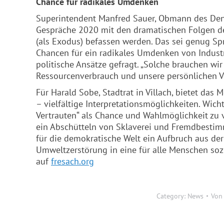
Chance für radikales Umdenken
Superintendent Manfred Sauer, Obmann des De
Gespräche 2020 mit den dramatischen Folgen 
(als Exodus) befassen werden. Das sei genug Spr
Chancen für ein radikales Umdenken von Industr
politische Ansätze gefragt. „Solche brauchen wi
Ressourcenverbrauch und unsere persönlichen Ve
Für Harald Sobe, Stadtrat in Villach, bietet da
– vielfältige Interpretationsmöglichkeiten. Wic
Vertrauten“ als Chance und Wahlmöglichkeit zu v
ein Abschütteln von Sklaverei und Fremdbestimm
für die demokratische Welt ein Aufbruch aus der
Umweltzerstörung in eine für alle Menschen soz
auf
fresach.org
Category:
News
Vo