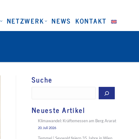
NETZWERK
NEWS
KONTAKT
Suche
Suchen
Neueste Artikel
Klimawandel: Kräftemessen am Berg Ararat
20. Juli 2026
Temmel | Seywald feiern 35 Jahre in Wien