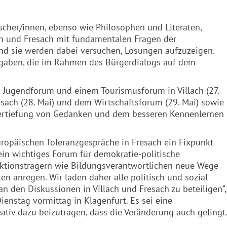
scher/innen, ebenso wie Philosophen und Literaten,
ch und
Fresach
mit fundamentalen Fragen der
nd sie werden dabei versuchen, Lösungen aufzuzeigen.
ufgaben, die im Rahmen des Bürgerdialogs auf dem
Jugendforum und einem Tourismusforum in Villach (27.
esach
(28. Mai) und dem Wirtschaftsforum (29. Mai) sowie
Vertiefung von Gedanken und dem besseren Kennenlernen
uropäischen Toleranzgespräche in
Fresach
ein Fixpunkt
ein wichtiges Forum für demokratie-politische
nktionsträgern wie Bildungsverantwortlichen neue Wege
 anregen. Wir laden daher alle politisch und sozial
 an den Diskussionen in Villach und
Fresach
zu beteiligen“,
enstag vormittag in Klagenfurt. Es sei eine
eativ dazu beizutragen, dass die Veränderung auch gelingt