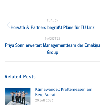
Kommentarnavigation
ZURÜCK
Horváth & Partners begrüßt Pläne für TU Linz
Vorheriger
Beitrag:
NÄCHSTES
Priya Sonn erweitert Managementteam der Emakina
Nächster
Group
Beitrag:
Related Posts
Klimawandel: Kräftemessen am
Berg Ararat
20. Juli 2026