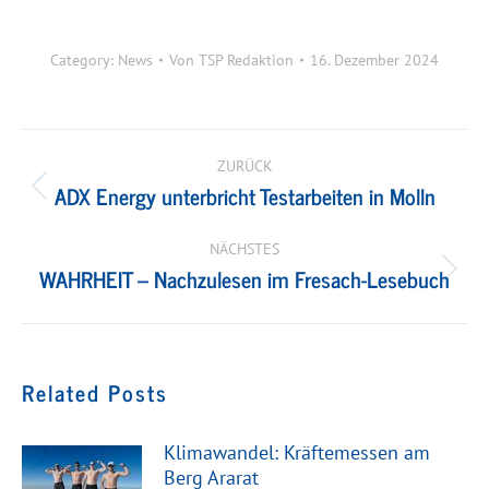
Category:
News
Von
TSP Redaktion
16. Dezember 2024
Kommentarnavigation
ZURÜCK
ADX Energy unterbricht Testarbeiten in Molln
Vorheriger
Beitrag:
NÄCHSTES
WAHRHEIT – Nachzulesen im Fresach-Lesebuch
Nächster
Beitrag:
Related Posts
Klimawandel: Kräftemessen am
Berg Ararat