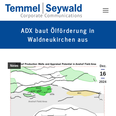
ADX baut Ölförderung in
Waldneukirchen aus
News
Dez.
16
2024