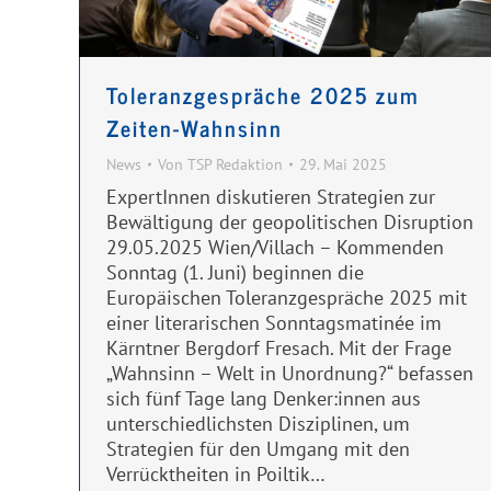
Toleranzgespräche 2025 zum
Zeiten-Wahnsinn
News
Von
TSP Redaktion
29. Mai 2025
ExpertInnen diskutieren Strategien zur
Bewältigung der geopolitischen Disruption
29.05.2025 Wien/Villach – Kommenden
Sonntag (1. Juni) beginnen die
Europäischen Toleranzgespräche 2025 mit
einer literarischen Sonntagsmatinée im
Kärntner Bergdorf Fresach. Mit der Frage
„Wahnsinn – Welt in Unordnung?“ befassen
sich fünf Tage lang Denker:innen aus
unterschiedlichsten Disziplinen, um
Strategien für den Umgang mit den
Verrücktheiten in Poiltik…