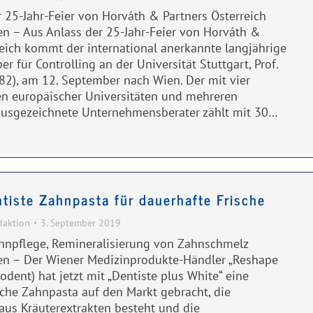
 25-Jahr-Feier von Horváth & Partners Österreich
n – Aus Anlass der 25-Jahr-Feier von Horváth &
reich kommt der international anerkannte langjährige
er für Controlling an der Universität Stuttgart, Prof.
(82), am 12. September nach Wien. Der mit vier
n europäischer Universitäten und mehreren
ausgezeichnete Unternehmensberater zählt mit 30…
ntiste Zahnpasta für dauerhafte Frische
daktion
3. September 2019
hnpflege, Remineralisierung von Zahnschmelz
n – Der Wiener Medizinprodukte-Händler „Reshape
lodent) hat jetzt mit „Dentiste plus White“ eine
he Zahnpasta auf den Markt gebracht, die
 aus Kräuterextrakten besteht und die