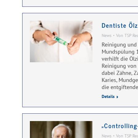
Dentiste Öl
News
Von
TSP Re
Reinigung und 
Mundspülung 10
verhilft die Öl
Reinigung von 
dabei Zähne, Z
Karies, Mundge
die entgiften
Details
„Controllin
News
Von
TSP Re