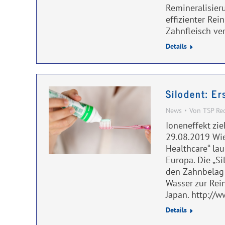
Remineralisier
effizienter Re
Zahnfleisch ve
Details
Silodent: E
News
Von
TSP Re
Ioneneffekt zi
29.08.2019 Wie
Healthcare“ la
Europa. Die „Si
den Zahnbelag 
Wasser zur Rei
Japan. http://
Details