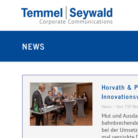
NEWS
Horváth & Pa
Innovations
News
Von
TSP Re
Mut und Ausdaue
bahnbrechende 
bei der Umsetz
mal verrückte 