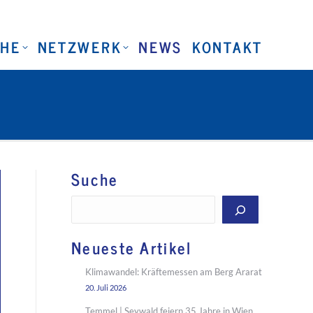
CHE
NETZWERK
NEWS
KONTAKT
Suche
Suchen
Neueste Artikel
Klimawandel: Kräftemessen am Berg Ararat
20. Juli 2026
Temmel | Seywald feiern 35 Jahre in Wien