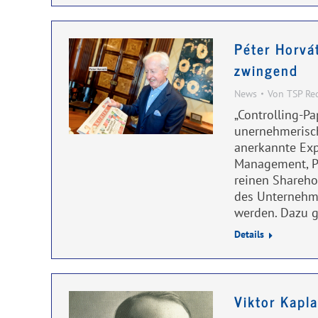
Péter Horvá
zwingend
News
Von
TSP Re
„Controlling-Pa
unernehmerisch
anerkannte Ex
Management, Pr
reinen Shareho
des Unternehme
werden. Dazu 
Details
Viktor Kapl