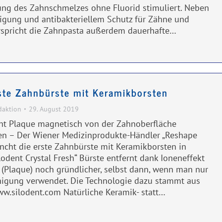
ung des Zahnschmelzes ohne Fluorid stimuliert. Neben
inigung und antibakteriellem Schutz für Zähne und
rspricht die Zahnpasta außerdem dauerhafte…
rste Zahnbürste mit Keramikborsten
daktion
29. August 2019
eht Plaque magnetisch von der Zahnoberfläche
n – Der Wiener Medizinprodukte-Händler „Reshape
uncht die erste Zahnbürste mit Keramikborsten in
lodent Crystal Fresh“ Bürste entfernt dank Ioneneffekt
(Plaque) noch gründlicher, selbst dann, wenn man nur
nigung verwendet. Die Technologie dazu stammt aus
www.silodent.com Natürliche Keramik- statt…