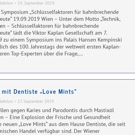
daktion
19. September 2019
 Symposium „Schlüsselfaktoren für bahnbrechende
eute“ 19.09.2019 Wien – Unter dem Motto „Technik,
en – Schlüsselfaktoren für bahnbrechende
ute“ lädt die Viktor Kaplan Gesellschaft am 7.
 zu einem Symposium ins Palais Hansen Kempinski
lich des 100. Jahrestags der weltweit ersten Kaplan-
ieren Top-Experten über die Frage,…
 mit Dentiste „Love Mints“
daktion
17. September 2019
len gegen Karies und Parodontis durch Mastixöl
n – Eine Explosion der Frische und Gesundheit
e neuen „Love Mints“ aus dem Hause Dentiste, die seit
ischen Handel verfügbar sind. Der Wiener