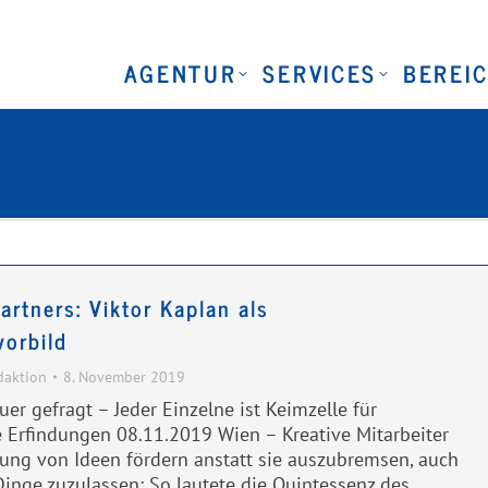
AGENTUR
SERVICES
BEREI
rtners: Viktor Kaplan als
vorbild
daktion
8. November 2019
r gefragt – Jeder Einzelne ist Keimzelle für
Erfindungen 08.11.2019 Wien – Kreative Mitarbeiter
ung von Ideen fördern anstatt sie auszubremsen, auch
Dinge zuzulassen: So lautete die Quintessenz des