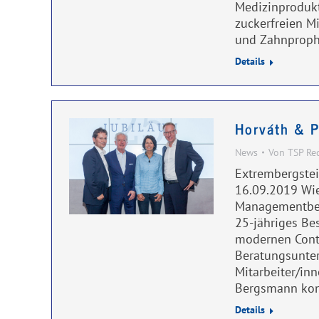
Medizinprodukte
zuckerfreien M
und Zahnproph
Details
Horváth & P
News
Von
TSP Re
Extrembergstei
16.09.2019 Wie
Managementber
25-jähriges Bes
modernen Contr
Beratungsunter
Mitarbeiter/in
Bergsmann kon
Details