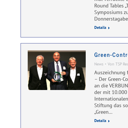
Round Tables „
Symposiums zum
Donnerstagab
Details
Green-Contr
News
Von
TSP Re
Auszeichnung 
– Der Green-Co
an die VERBUND
der mit 10.000
Internationalen
Stiftung das s
„Green…
Details