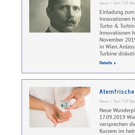
News
Von
TSP Re
Einladung zum
Innovationen h
Turbo & Turbin
Innovationen he
November 2019
in Wien. Anläss
Turbine diskut
Details
Atemfrische
News
Von
TSP Re
Neue Wunderpil
17.09.2019 Wie
versprechen di
Kurzem im heim