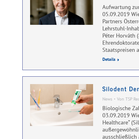
Aufwartung zur
05.09.2019 Wie
Partners Öster
Lehrstuhl-Inhab
Péter Horváth 
Ehrendoktorate
Staatspreisen 
Details
Silodent De
News
Von
TSP Re
Biologische Za
03.09.2019 Wie
Healthcare“ (Si
außergewöhnlic
ausschließlich