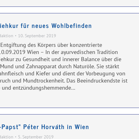
ziehkur für neues Wohlbefinden
daktion
10. September 2019
Entgiftung des Körpers über konzentrierte
.09.2019 Wien – In der ayurvedischen Tradition
ziehkur zu Gesundheit und innerer Balance über die
Mund und Zahnapparat durch Naturöle. Sie stärkt
ahnfleisch und Kiefer und dient der Vorbeugung von
ruch und Mundtrockenheit. Das Beeindruckendste ist
de und entzündungshemmende…
g-Papst“ Péter Horváth in Wien
daktion
5. September 2019