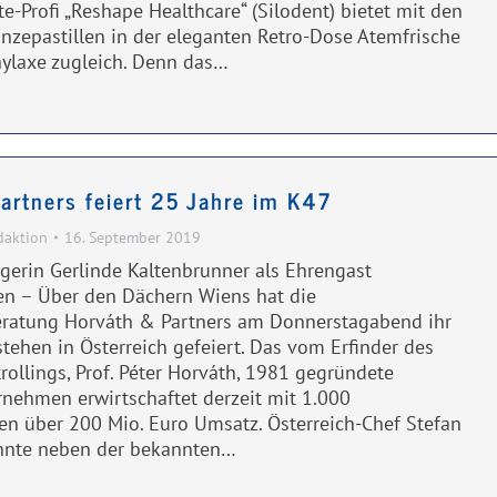
-Profi „Reshape Healthcare“ (Silodent) bietet mit den
inzepastillen in der eleganten Retro-Dose Atemfrische
ylaxe zugleich. Denn das…
artners feiert 25 Jahre im K47
daktion
16. September 2019
gerin Gerlinde Kaltenbrunner als Ehrengast
n – Über den Dächern Wiens hat die
atung Horváth & Partners am Donnerstagabend ihr
tehen in Österreich gefeiert. Das vom Erfinder des
ollings, Prof. Péter Horváth, 1981 gegründete
nehmen erwirtschaftet derzeit mit 1.000
nen über 200 Mio. Euro Umsatz. Österreich-Chef Stefan
nte neben der bekannten…