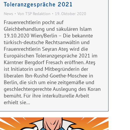
Toleranzgespräche 2021
News
Von
TSP Redaktion
19. Oktober 2020
Frauenrechtlerin pocht auf
Gleichbehandlung und säkulären Islam
19.10.2020 Wien/Berlin – Die bekannte
türkisch-deutsche Rechtsanwältin und
Frauenrechtlerin Seyran Ateş wird die
Europäischen Toleranzgespräche 2021 im
Kärntner Bergdorf Fresach eröffnen. Ateş
ist Initiatorin und Mitbegründerin der
liberalen Ibn-Rushd-Goethe-Moschee in
Berlin, die sich um eine zeitgemäße und
geschlechtergerechte Auslegung des Koran
bemüht. Für ihre interkulturelle Arbeit
erhielt sie…