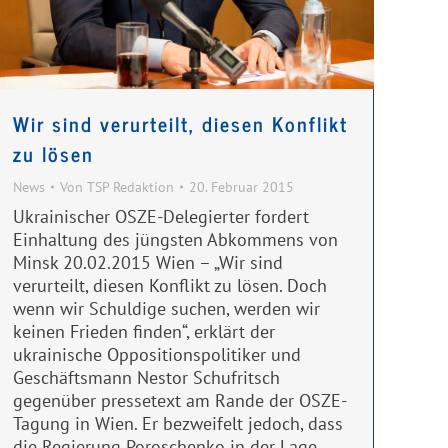
Wir sind verurteilt, diesen Konflikt
zu lösen
News
Von
TSP Redaktion
20. Februar 2015
Ukrainischer OSZE-Delegierter fordert
Einhaltung des jüngsten Abkommens von
Minsk 20.02.2015 Wien – „Wir sind
verurteilt, diesen Konflikt zu lösen. Doch
wenn wir Schuldige suchen, werden wir
keinen Frieden finden“, erklärt der
ukrainische Oppositionspolitiker und
Geschäftsmann Nestor Schufritsch
gegenüber pressetext am Rande der OSZE-
Tagung in Wien. Er bezweifelt jedoch, dass
die Regierung Poroschenko in der Lage…