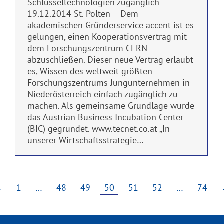
Schlüsseltechnologien zugänglich
19.12.2014 St. Pölten – Dem
akademischen Gründerservice accent ist es
gelungen, einen Kooperationsvertrag mit
dem Forschungszentrum CERN
abzuschließen. Dieser neue Vertrag erlaubt
es, Wissen des weltweit größten
Forschungszentrums Jungunternehmen in
Niederösterreich einfach zugänglich zu
machen. Als gemeinsame Grundlage wurde
das Austrian Business Incubation Center
(BIC) gegründet. www.tecnet.co.at „In
unserer Wirtschaftsstrategie…
←
1
…
48
49
50
51
52
…
74