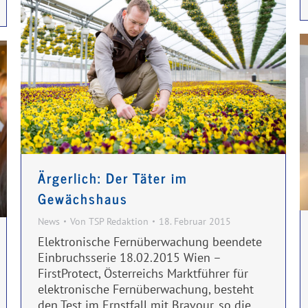
Ärgerlich: Der Täter im
Gewächshaus
News
Von
TSP Redaktion
18. Februar 2015
Elektronische Fernüberwachung beendete
Einbruchsserie 18.02.2015 Wien –
FirstProtect, Österreichs Marktführer für
elektronische Fernüberwachung, besteht
den Test im Ernstfall mit Bravour, so die