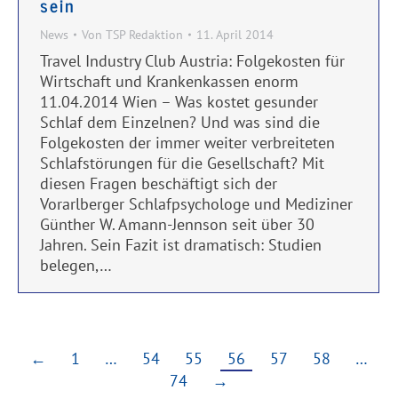
sein
News
Von
TSP Redaktion
11. April 2014
Travel Industry Club Austria: Folgekosten für
Wirtschaft und Krankenkassen enorm
11.04.2014 Wien – Was kostet gesunder
Schlaf dem Einzelnen? Und was sind die
Folgekosten der immer weiter verbreiteten
Schlafstörungen für die Gesellschaft? Mit
diesen Fragen beschäftigt sich der
Vorarlberger Schlafpsychologe und Mediziner
Günther W. Amann-Jennson seit über 30
Jahren. Sein Fazit ist dramatisch: Studien
belegen,…
←
1
…
54
55
56
57
58
…
74
→