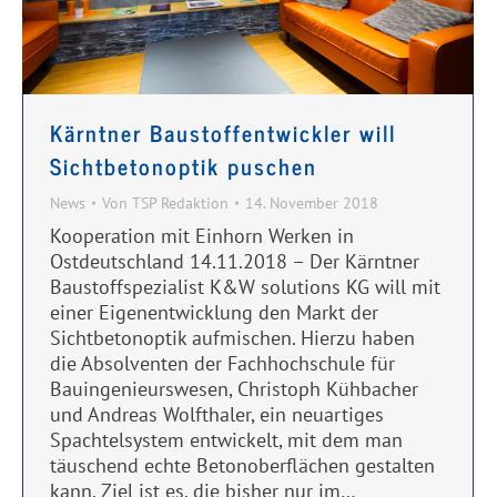
Kärntner Baustoffentwickler will
Sichtbetonoptik puschen
News
Von
TSP Redaktion
14. November 2018
Kooperation mit Einhorn Werken in
Ostdeutschland 14.11.2018 – Der Kärntner
Baustoffspezialist K&W solutions KG will mit
einer Eigenentwicklung den Markt der
Sichtbetonoptik aufmischen. Hierzu haben
die Absolventen der Fachhochschule für
Bauingenieurswesen, Christoph Kühbacher
und Andreas Wolfthaler, ein neuartiges
Spachtelsystem entwickelt, mit dem man
täuschend echte Betonoberflächen gestalten
kann. Ziel ist es, die bisher nur im…